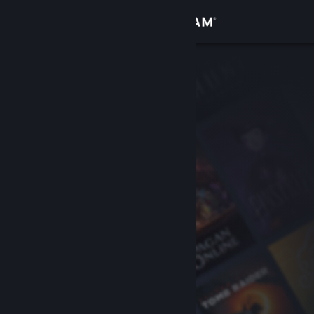
Přihlásit se
Obchod
Komunita
Informace
Podpora
Změnit jazyk
Mobilní aplikace služby Steam
Desktopová verze stránky