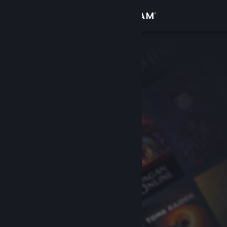
Přihlásit se
Obchod
Komunita
Informace
Podpora
Změnit jazyk
Mobilní aplikace služby Steam
Desktopová verze stránky