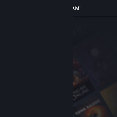
Přihlásit se
Obchod
Komunita
Informace
Podpora
Změnit jazyk
Mobilní aplikace služby Steam
Desktopová verze stránky