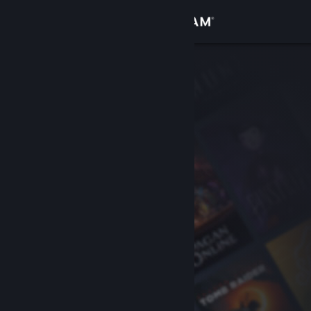
Přihlásit se
Obchod
Komunita
Informace
Podpora
Změnit jazyk
Mobilní aplikace služby Steam
Desktopová verze stránky