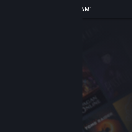
Přihlásit se
Obchod
Komunita
Informace
Podpora
Změnit jazyk
Mobilní aplikace služby Steam
Desktopová verze stránky