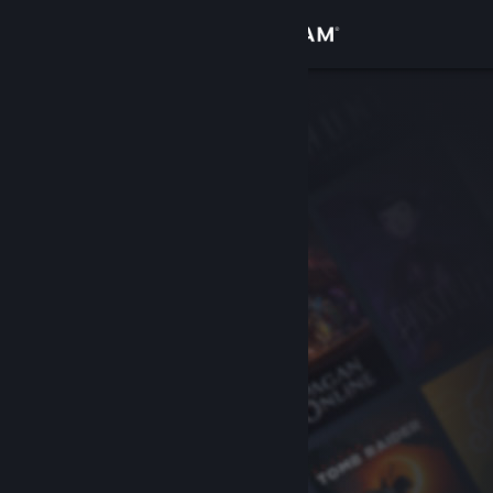
Přihlásit se
Obchod
Komunita
Informace
Podpora
Změnit jazyk
Mobilní aplikace služby Steam
Desktopová verze stránky