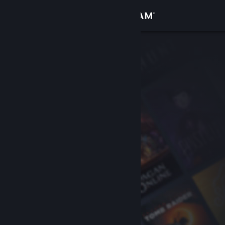
Přihlásit se
Obchod
Komunita
Informace
Podpora
Změnit jazyk
Mobilní aplikace služby Steam
Desktopová verze stránky