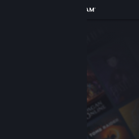
Přihlásit se
Obchod
Komunita
Informace
Podpora
Změnit jazyk
Mobilní aplikace služby Steam
Desktopová verze stránky