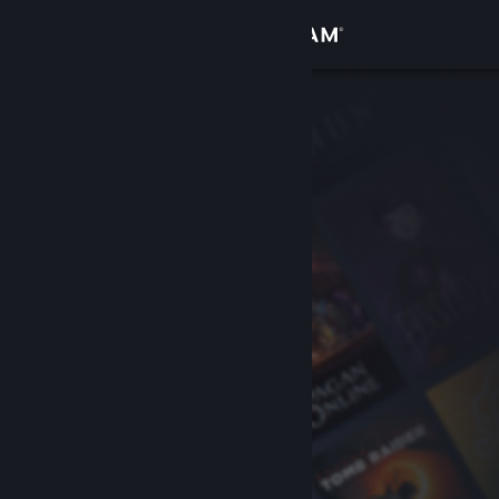
Přihlásit se
Obchod
Komunita
Informace
Podpora
Změnit jazyk
Mobilní aplikace služby Steam
Desktopová verze stránky