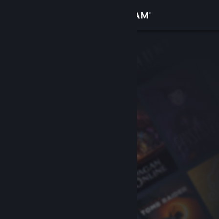
Přihlásit se
Obchod
Komunita
Informace
Podpora
Změnit jazyk
Mobilní aplikace služby Steam
Desktopová verze stránky