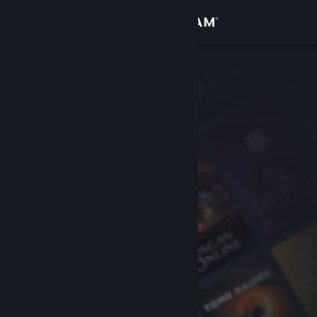
Přihlásit se
Obchod
Komunita
Informace
Podpora
Změnit jazyk
Mobilní aplikace služby Steam
Desktopová verze stránky