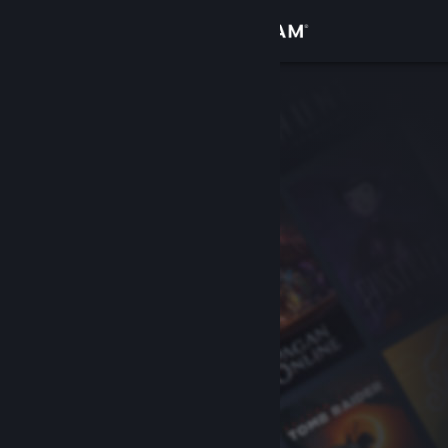
Přihlásit se
Obchod
Komunita
Informace
Podpora
Změnit jazyk
Mobilní aplikace služby Steam
Desktopová verze stránky