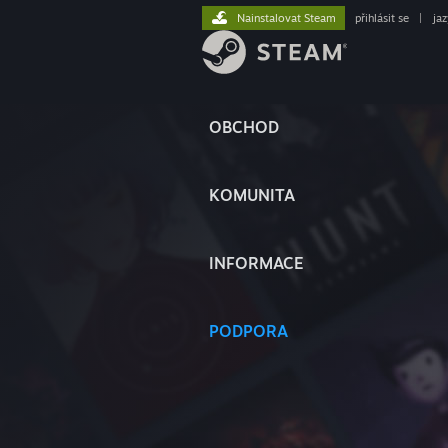
Nainstalovat Steam
přihlásit se
|
ja
OBCHOD
KOMUNITA
INFORMACE
PODPORA