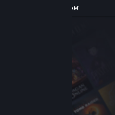
Přihlásit se
Obchod
Komunita
Informace
Podpora
Změnit jazyk
Mobilní aplikace služby Steam
Desktopová verze stránky