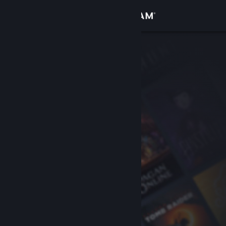
Přihlásit se
Obchod
Komunita
Informace
Podpora
Změnit jazyk
Mobilní aplikace služby Steam
Desktopová verze stránky