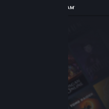
Přihlásit se
Obchod
Komunita
Informace
Podpora
Změnit jazyk
Mobilní aplikace služby Steam
Desktopová verze stránky