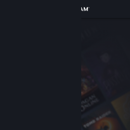
Přihlásit se
Obchod
Komunita
Informace
Podpora
Změnit jazyk
Mobilní aplikace služby Steam
Desktopová verze stránky