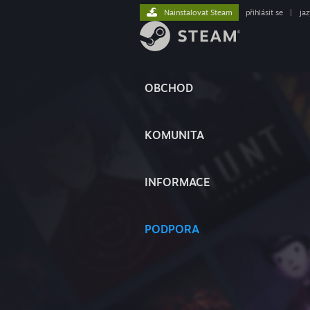
Nainstalovat Steam
přihlásit se
|
ja
OBCHOD
KOMUNITA
INFORMACE
PODPORA