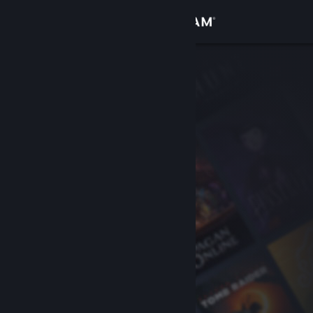
Přihlásit se
Obchod
Komunita
Informace
Podpora
Změnit jazyk
Mobilní aplikace služby Steam
Desktopová verze stránky