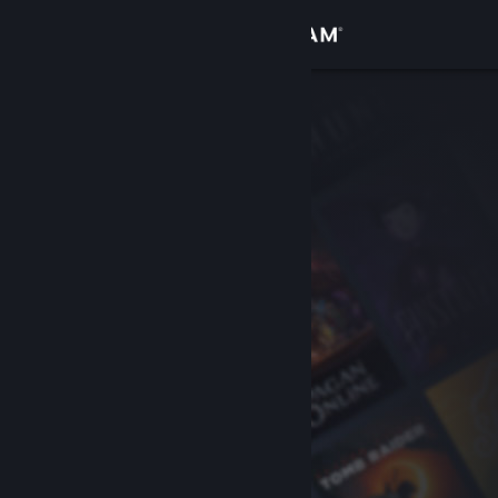
Přihlásit se
Obchod
Komunita
Informace
Podpora
Změnit jazyk
Mobilní aplikace služby Steam
Desktopová verze stránky