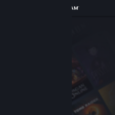
Přihlásit se
Obchod
Komunita
Informace
Podpora
Změnit jazyk
Mobilní aplikace služby Steam
Desktopová verze stránky