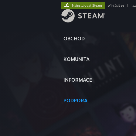
Nainstalovat Steam
přihlásit se
|
ja
OBCHOD
KOMUNITA
INFORMACE
PODPORA