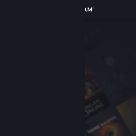
Přihlásit se
Obchod
Komunita
Informace
Podpora
Změnit jazyk
Mobilní aplikace služby Steam
Desktopová verze stránky