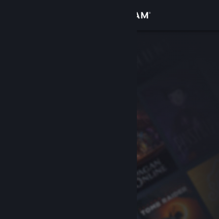
Přihlásit se
Obchod
Komunita
Informace
Podpora
Změnit jazyk
Mobilní aplikace služby Steam
Desktopová verze stránky