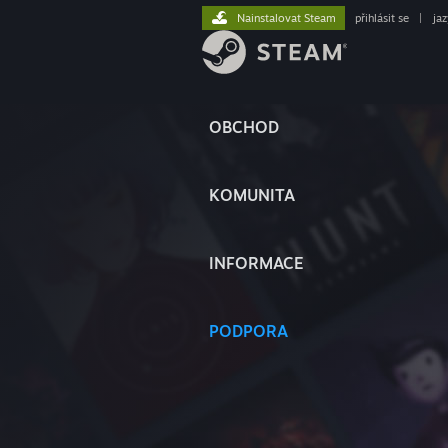
Nainstalovat Steam
přihlásit se
|
ja
OBCHOD
KOMUNITA
INFORMACE
PODPORA