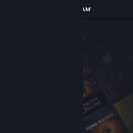
Přihlásit se
Obchod
Komunita
Informace
Podpora
Změnit jazyk
Mobilní aplikace služby Steam
Desktopová verze stránky