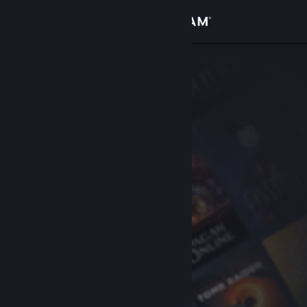
Přihlásit se
Obchod
Komunita
Informace
Podpora
Změnit jazyk
Mobilní aplikace služby Steam
Desktopová verze stránky