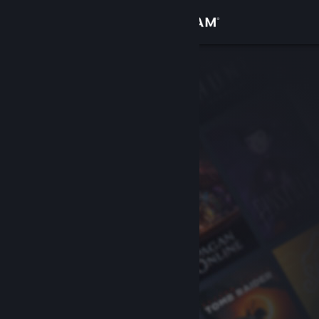
Přihlásit se
Obchod
Komunita
Informace
Podpora
Změnit jazyk
Mobilní aplikace služby Steam
Desktopová verze stránky