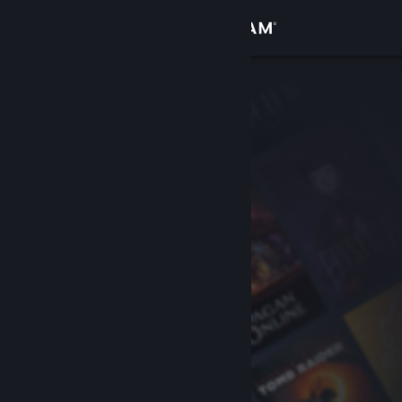
Přihlásit se
Obchod
Komunita
Informace
Podpora
Změnit jazyk
Mobilní aplikace služby Steam
Desktopová verze stránky