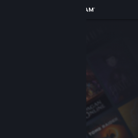
Přihlásit se
Obchod
Komunita
Informace
Podpora
Změnit jazyk
Mobilní aplikace služby Steam
Desktopová verze stránky