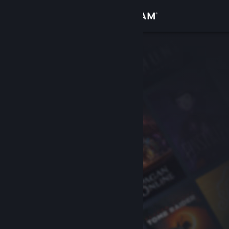
Přihlásit se
Obchod
Komunita
Informace
Podpora
Změnit jazyk
Mobilní aplikace služby Steam
Desktopová verze stránky