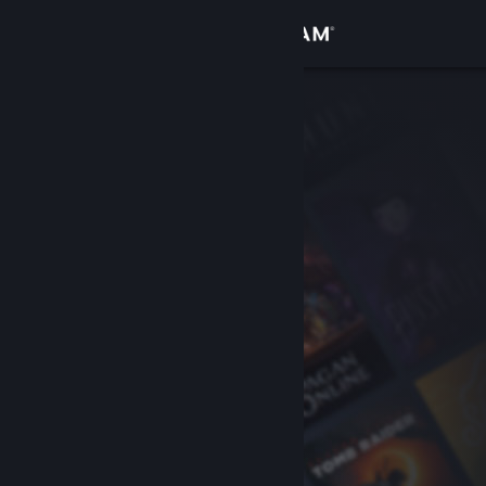
Přihlásit se
Obchod
Komunita
Informace
Podpora
Změnit jazyk
Mobilní aplikace služby Steam
Desktopová verze stránky