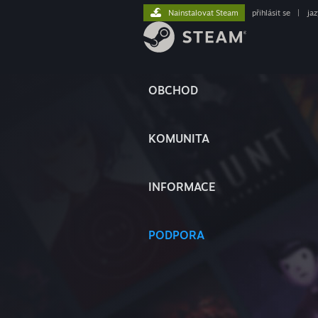
Nainstalovat Steam
přihlásit se
|
ja
OBCHOD
KOMUNITA
INFORMACE
PODPORA