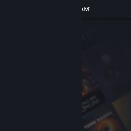
Přihlásit se
Obchod
Komunita
Informace
Podpora
Změnit jazyk
Mobilní aplikace služby Steam
Desktopová verze stránky