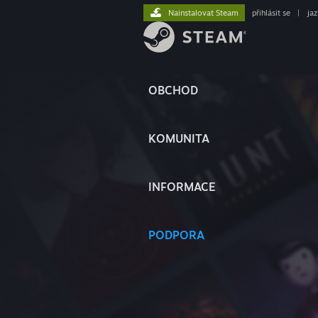
Nainstalovat Steam
přihlásit se
|
ja
OBCHOD
KOMUNITA
INFORMACE
PODPORA