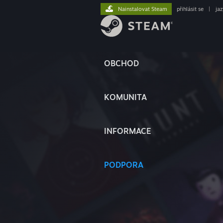
Nainstalovat Steam
přihlásit se
|
ja
OBCHOD
KOMUNITA
INFORMACE
PODPORA