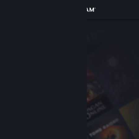
Přihlásit se
Obchod
Komunita
Informace
Podpora
Změnit jazyk
Mobilní aplikace služby Steam
Desktopová verze stránky