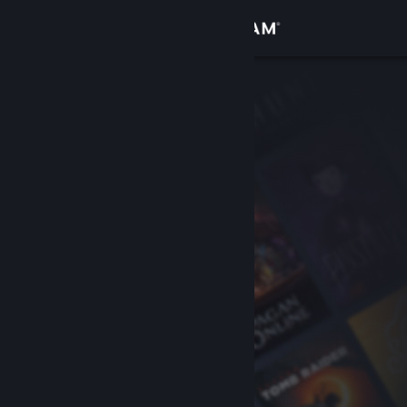
Přihlásit se
Obchod
Komunita
Informace
Podpora
Změnit jazyk
Mobilní aplikace služby Steam
Desktopová verze stránky