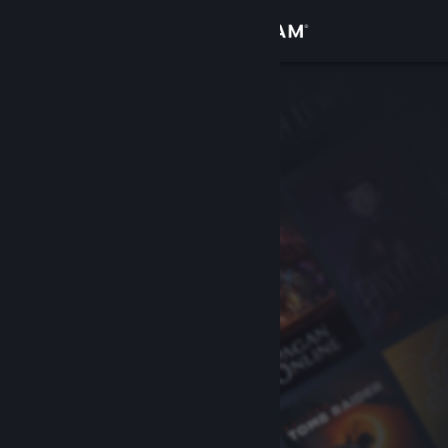
Přihlásit se
Obchod
Komunita
Informace
Podpora
Změnit jazyk
Mobilní aplikace služby Steam
Desktopová verze stránky