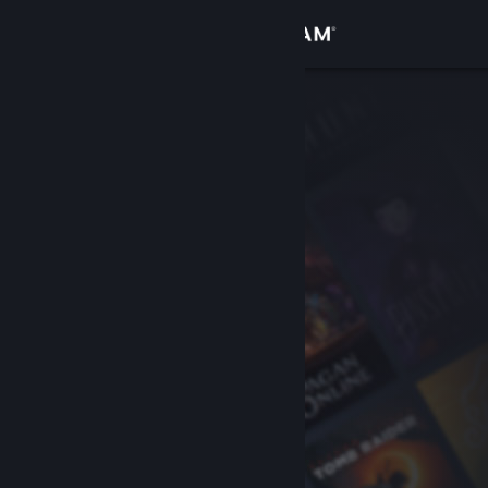
Přihlásit se
Obchod
Komunita
Informace
Podpora
Změnit jazyk
Mobilní aplikace služby Steam
Desktopová verze stránky