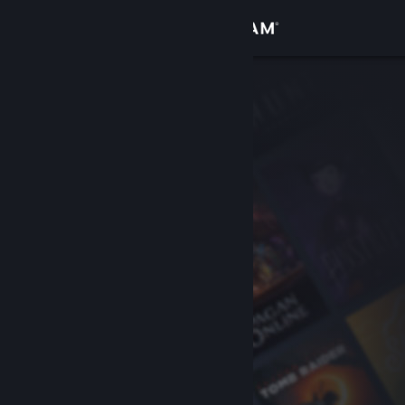
Přihlásit se
Obchod
Komunita
Informace
Podpora
Změnit jazyk
Mobilní aplikace služby Steam
Desktopová verze stránky