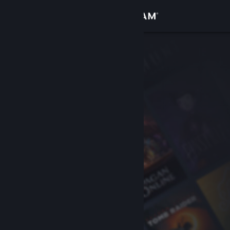
Přihlásit se
Obchod
Komunita
Informace
Podpora
Změnit jazyk
Mobilní aplikace služby Steam
Desktopová verze stránky