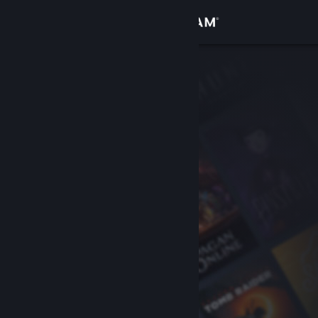
Přihlásit se
Obchod
Komunita
Informace
Podpora
Změnit jazyk
Mobilní aplikace služby Steam
Desktopová verze stránky