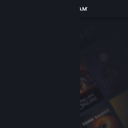
Přihlásit se
Obchod
Komunita
Informace
Podpora
Změnit jazyk
Mobilní aplikace služby Steam
Desktopová verze stránky