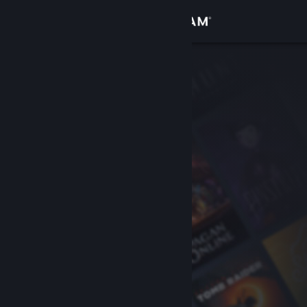
Přihlásit se
Obchod
Komunita
Informace
Podpora
Změnit jazyk
Mobilní aplikace služby Steam
Desktopová verze stránky