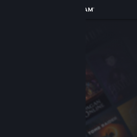
Přihlásit se
Obchod
Komunita
Informace
Podpora
Změnit jazyk
Mobilní aplikace služby Steam
Desktopová verze stránky