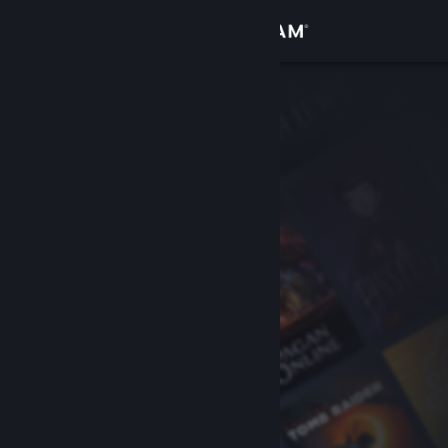
Přihlásit se
Obchod
Komunita
Informace
Podpora
Změnit jazyk
Mobilní aplikace služby Steam
Desktopová verze stránky