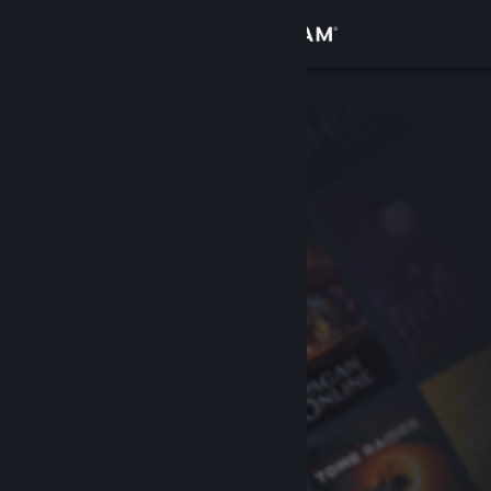
Přihlásit se
Obchod
Komunita
Informace
Podpora
Změnit jazyk
Mobilní aplikace služby Steam
Desktopová verze stránky