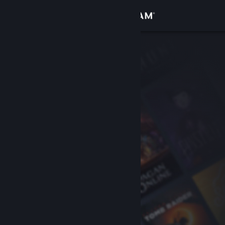
Přihlásit se
Obchod
Komunita
Informace
Podpora
Změnit jazyk
Mobilní aplikace služby Steam
Desktopová verze stránky