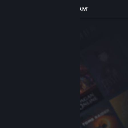
Přihlásit se
Obchod
Komunita
Informace
Podpora
Změnit jazyk
Mobilní aplikace služby Steam
Desktopová verze stránky